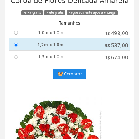
Coroa de Flores Delicada Amarela
Faixa grátis
Frete grátis
Pague somente após a entrega
Tamanhos
1,0m x 1,0m
498,00
R$
1,2m x 1,0m
537,00
R$
1,5m x 1,0m
674,00
R$
Comprar