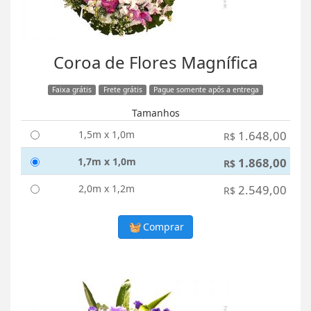
Coroa de Flores Magnífica
Faixa grátis
Frete grátis
Pague somente após a entrega
Tamanhos
1,5m x 1,0m
1.648,00
R$
1,7m x 1,0m
1.868,00
R$
2,0m x 1,2m
2.549,00
R$
Comprar