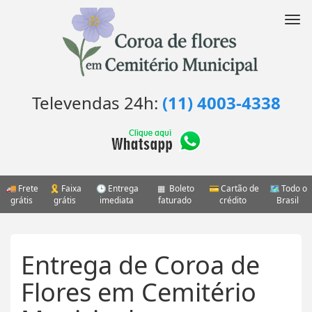
Pular
para
Nav
o
conteúdo
Televendas 24h:
(11) 4003-4338
Frete
Faixa
Entrega
Boleto
Cartão de
Todo o
grátis
grátis
imediata
faturado
crédito
Brasil
Entrega de Coroa de
Flores em Cemitério