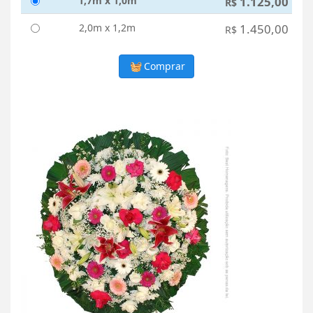
1,7m x 1,0m
1.125,00
R$
2,0m x 1,2m
1.450,00
R$
Comprar