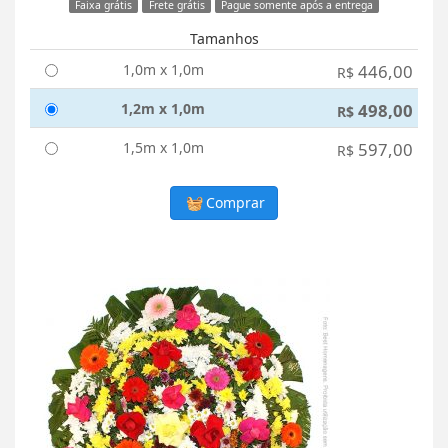
Faixa grátis
Frete grátis
Pague somente após a entrega
Tamanhos
1,0m x 1,0m
446,00
R$
1,2m x 1,0m
498,00
R$
1,5m x 1,0m
597,00
R$
Comprar