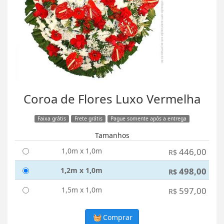
Coroa de Flores Luxo Vermelha
Faixa grátis
Frete grátis
Pague somente após a entrega
Tamanhos
1,0m x 1,0m
446,00
R$
1,2m x 1,0m
498,00
R$
1,5m x 1,0m
597,00
R$
Comprar