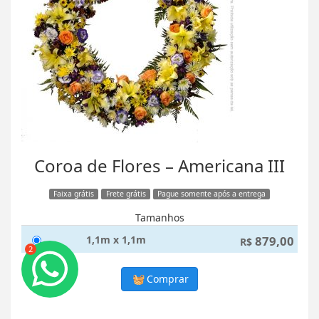
Coroa de Flores – Americana III
Faixa grátis
Frete grátis
Pague somente após a entrega
Tamanhos
1,1m x 1,1m
879,00
R$
2
Comprar