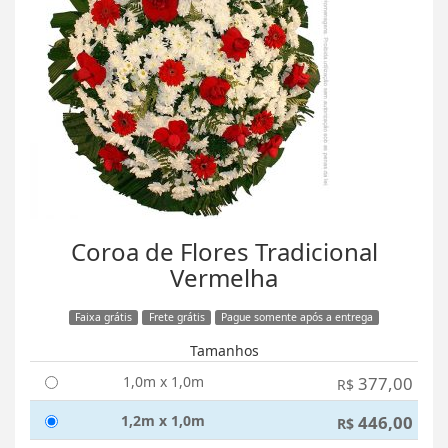
Coroa de Flores Tradicional
Vermelha
Faixa grátis
Frete grátis
Pague somente após a entrega
Tamanhos
1,0m x 1,0m
377,00
R$
1,2m x 1,0m
446,00
R$