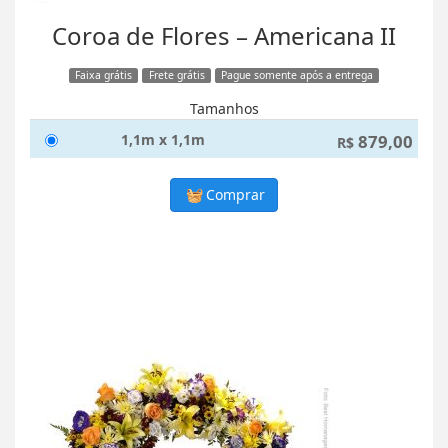
Coroa de Flores – Americana II
Faixa grátis
Frete grátis
Pague somente após a entrega
Tamanhos
1,1m x 1,1m
879,00
R$
Comprar