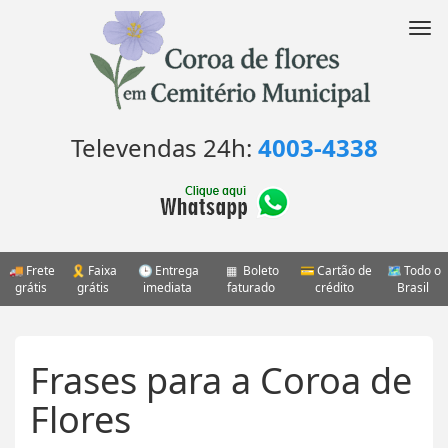
Pular
para
Nav
o
conteúdo
Televendas 24h:
4003-4338
Frete
Faixa
Entrega
Boleto
Cartão de
Todo o
grátis
grátis
imediata
faturado
crédito
Brasil
Frases para a Coroa de
Flores