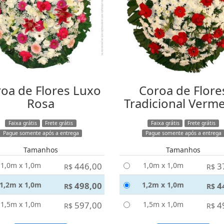
oa de Flores Luxo
Coroa de Flore
Rosa
Tradicional Verm
Faixa grátis
Frete grátis
Faixa grátis
Frete grátis
Pague somente após a entrega
Pague somente após a entrega
Tamanhos
Tamanhos
1,0m x 1,0m
446,00
1,0m x 1,0m
3
R$
R$
1,2m x 1,0m
498,00
1,2m x 1,0m
4
R$
R$
1,5m x 1,0m
597,00
1,5m x 1,0m
4
R$
R$