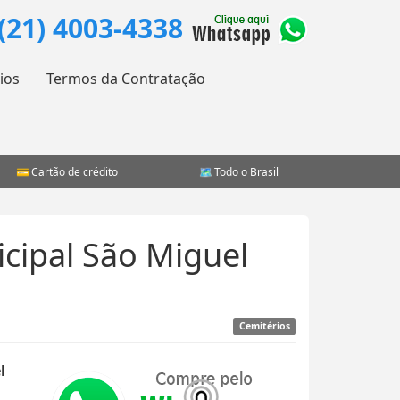
(21) 4003-4338
ios
Termos da Contratação
Cartão de crédito
Todo o Brasil
cipal São Miguel
Cemitérios
l