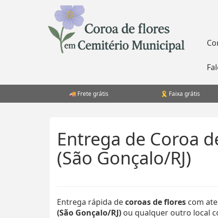
Pular
para
o
conteúdo
Co
Fa
Frete grátis
Faixa grátis
Entrega de Coroa d
(São Gonçalo/RJ)
Entrega rápida de
coroas de flores
com ate
(São Gonçalo/RJ)
ou qualquer outro local co