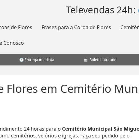
Televendas 24h:
roas de Flores
Frases para a Coroa de Flores
Cemitér
le Conosco
Entrega imediata
Boleto faturado
e Flores em Cemitério Muni
ndimento 24 horas para o
Cemitério Municipal São Migue
mo cemitérios, velórios e igrejas. Faça seu pedido pelo