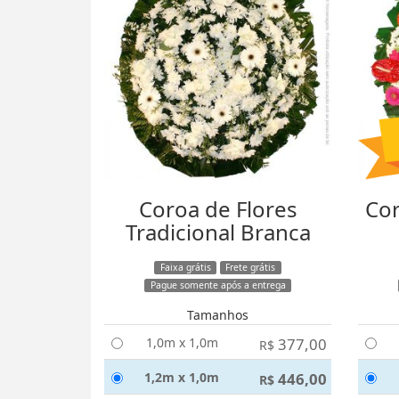
Coroa de Flores
Cor
Tradicional Branca
Faixa grátis
Frete grátis
Pague somente após a entrega
Tamanhos
1,0m x 1,0m
377,00
R$
1,2m x 1,0m
446,00
R$