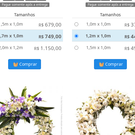
Pague somente após a entrega
Pague somente após a entrega
Tamanhos
Tamanhos
1,5m x 1,0m
679,00
1,0m x 1,0m
3
R$
R$
1,7m x 1,0m
749,00
1,2m x 1,0m
4
R$
R$
2,0m x 1,2m
1.150,00
1,5m x 1,0m
4
R$
R$
Comprar
Comprar