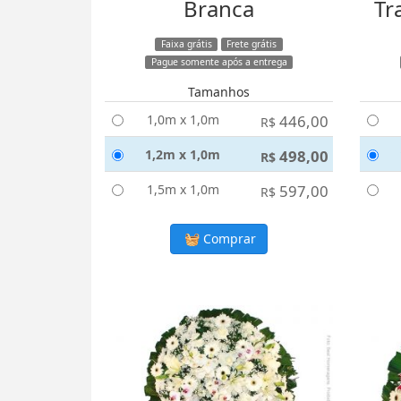
Branca
Tr
Faixa grátis
Frete grátis
Pague somente após a entrega
Tamanhos
1,0m x 1,0m
446,00
R$
1,2m x 1,0m
498,00
R$
1,5m x 1,0m
597,00
R$
Comprar