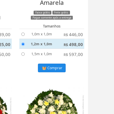
Amarela
Faixa grátis
Frete grátis
Pague somente após a entrega
Tamanhos
89,00
1,0m x 1,0m
446,00
R$
25,00
1,2m x 1,0m
498,00
R$
50,00
1,5m x 1,0m
597,00
R$
Comprar