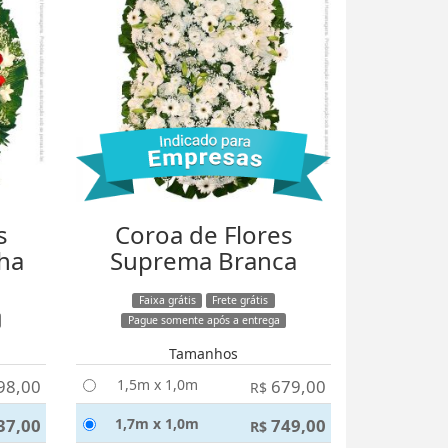
s
Coroa de Flores
ha
Suprema Branca
Faixa grátis
Frete grátis
Pague somente após a entrega
Tamanhos
98,00
1,5m x 1,0m
679,00
R$
37,00
1,7m x 1,0m
749,00
R$