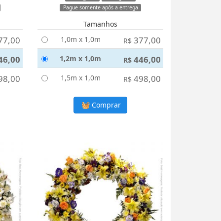
Pague somente após a entrega
Tamanhos
77,00
1,0m x 1,0m
377,00
R$
46,00
1,2m x 1,0m
446,00
R$
98,00
1,5m x 1,0m
498,00
R$
Comprar