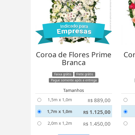
Coroa de Flores Prime
Cor
Branca
Faixa grátis
Frete grátis
Pague somente após a entrega
Tamanhos
1,5m x 1,0m
889,00
R$
1,7m x 1,0m
1.125,00
R$
2,0m x 1,2m
1.450,00
R$