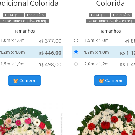
adicional Colorida
Colorida
Faixa grátis
Frete grátis
Faixa grátis
Frete grátis
Pague somente após a entrega
Pague somente após a entrega
Tamanhos
Tamanhos
1,0m x 1,0m
377,00
1,5m x 1,0m
8
R$
R$
1,2m x 1,0m
446,00
1,7m x 1,0m
1.1
R$
R$
1,5m x 1,0m
498,00
2,0m x 1,2m
1.4
R$
R$
Comprar
Comprar