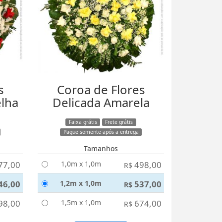
s
Coroa de Flores
elha
Delicada Amarela
Faixa grátis
Frete grátis
Pague somente após a entrega
Tamanhos
77,00
1,0m x 1,0m
498,00
R$
46,00
1,2m x 1,0m
537,00
R$
98,00
1,5m x 1,0m
674,00
R$