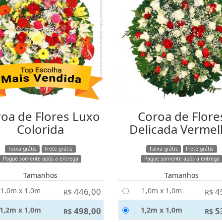
oa de Flores Luxo
Coroa de Flore
Colorida
Delicada Vermel
Faixa grátis
Frete grátis
Faixa grátis
Frete grátis
Pague somente após a entrega
Pague somente após a entrega
Tamanhos
Tamanhos
1,0m x 1,0m
446,00
1,0m x 1,0m
4
R$
R$
1,2m x 1,0m
498,00
1,2m x 1,0m
5
R$
R$