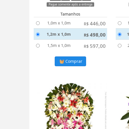
Pague somente após a entrega
Tamanhos
1,0m x 1,0m
446,00
R$
1,2m x 1,0m
498,00
R$
1,5m x 1,0m
597,00
R$
Comprar